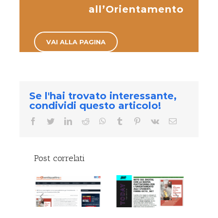
all’Orientamento
VAI ALLA PAGINA
Se l'hai trovato interessante,
condividi questo articolo!
facebook
twitter
linkedin
reddit
whatsapp
tumblr
pinterest
vk
Email
Post correlati