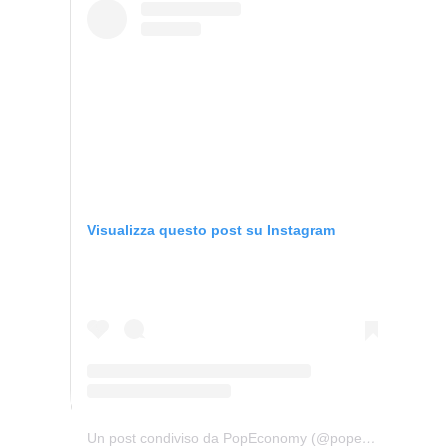
Visualizza questo post su Instagram
Un post condiviso da PopEconomy (@popeconomy)
in d