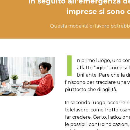
In seguito all’emergenza d
imprese si sono 
Questa modalità di lavoro potrebb
I
n primo luogo, una con
affatto “agile” come so
brillante. Pare che la 
finiscono per tracciare una v
piuttosto che di agilità.
In secondo luogo, occorre r
telelavoro, come frettolosam
far credere. Certo, l’adozion
le possibili controindicazioni