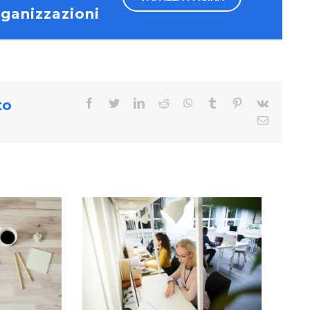
ganizzazioni
to
facebook
twitter
linkedin
reddit
whatsapp
tumblr
pinterest
vk
Email
IONE E
L’ASSESSMENT DELLE
CE NELLA
COMPETENZE. (PARTE 4)
ICA
RAZIONE