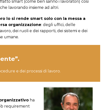
fatto smart (come ben sanno i lavoratori) così
he lavorando insieme ad altri.
oro lo si rende smart solo con la messa a
ersa organizzazione
: degli uffici, delle
voro, dei ruoli e dei rapporti, dei sistemi e dei
orse umane.
gente”.
cedure e dei processi di lavoro.
organizzativo
ha
 job requirement