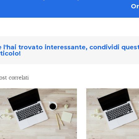
Or
 l'hai trovato interessante, condividi ques
ticolo!
ost correlati
VALUTAZ
SMART WORK E SOFT
PERFORMAN
SKILL (PARTE 2)
PUBBL
AMMINIST