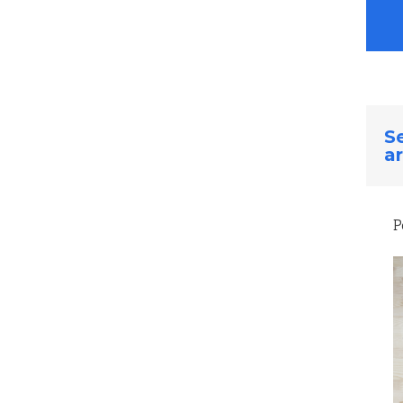
Se
ar
P
SMART WORK E SOFT
SKILL (PARTE 3)