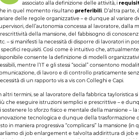
associato alla definizione delle attività, i
requisit
he in quel momento risultano
preferibili
. D’altra parte, 
ariare delle regole organizzative – e dunque al variare de
upervisori, dell’autonomia concessa al lavoratore, dalla
rescrittività della mansione, del fabbisogno di conoscenze
tc. – si manifesti la necessità di disporre di lavoratori in po
 specifici requisiti. Così come è intuitivo che, attualmente
isponibile consente la definizione di modelli organizzativi 
lessibili, mentre l’IT e gli stessi “social” consentono modalit
omunicazione, di lavoro e di controllo praticamente senza
ecessità di un rapporto vis a vis con Colleghi e Capi.
n altri termini, se al lavoratore della fabbrica tayloristica 
iù che eseguire istruzioni semplici e prescrittive – e dun
i sostenere lo sforzo fisico e mentale della mansione – la 
nnovazione tecnologica e dunque della trasformazione o
isto in maniera progressiva “complicarsi” la mansione (in
arliamo di job enlargement e talvolta addirittura di job