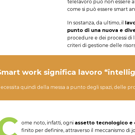
telelavoro può non essere af
come si può essere smart anc
In sostanza, da ultimo, il
lav
punto di una nuova e div
procedure e dei processi di la
criteri di gestione delle ris
Smart work significa lavoro “intelli
ecessita quindi della messa a punto degli spazi, delle pro
C
ome noto, infatti, ogni
assetto tecnologico e 
finito per definire, attraverso il meccanismo di