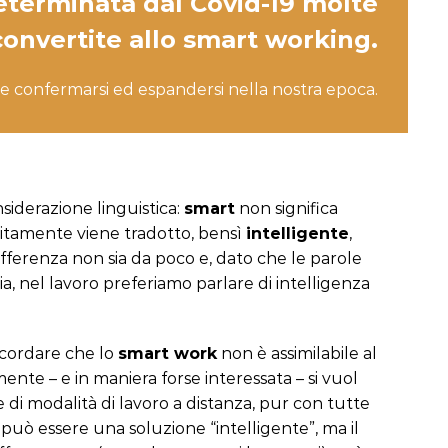
eterminata dal Covid-19 molte
convertite allo smart working.
e confermarsi ed espandersi nella nostra epoca.
siderazione linguistica:
smart
non significa
litamente viene tradotto, bensì
intelligente
,
differenza non sia da poco e, dato che le parole
ia, nel lavoro preferiamo parlare di intelligenza
icordare che lo
smart work
non è assimilabile al
ente – e in maniera forse interessata – si vuol
e di modalità di lavoro a distanza, pur con tutte
, può essere una soluzione “intelligente”, ma il