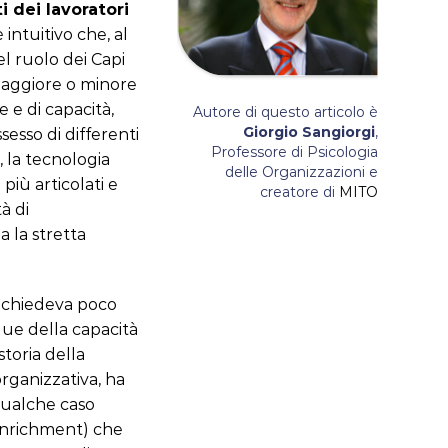
i dei lavoratori
è intuitivo che, al
l ruolo dei Capi
 maggiore o minore
 e di capacità,
Autore di questo articolo è
Giorgio Sangiorgi
,
ssesso di differenti
Professore di Psicologia
, la tecnologia
delle Organizzazioni e
più articolati e
creatore di
MITO
à di
 la stretta
si chiedeva poco
que della capacità
storia della
rganizzativa, ha
 qualche caso
 enrichment) che