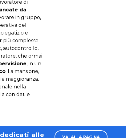
avoratore di
iancate da
avorare in gruppo,
perativa del
iegatizio e
cor più complesse
t, autocontrollo,
oratore, che ormai
upervisione
, in un
co
. La mansione,
r la maggioranza,
onale nella
la con dati e
 dedicati alle
VAI ALLA PAGINA