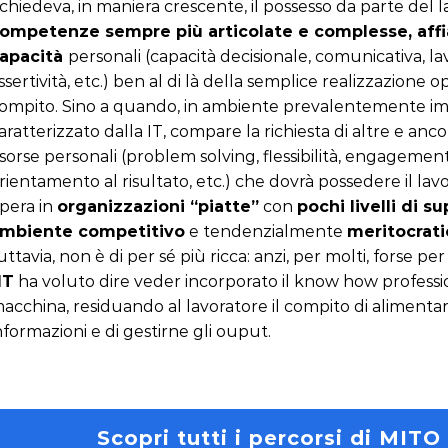
ichiedeva, in maniera crescente, il possesso da parte del l
ompetenze sempre più articolate e complesse, aff
apacità
personali (capacità decisionale, comunicativa, l
ssertività, etc.) ben al di là della semplice realizzazione o
ompito. Sino a quando, in ambiente prevalentemente imp
aratterizzato dalla IT, compare la richiesta di altre e an
isorse personali (problem solving, flessibilità, engagemen
rientamento al risultato, etc.) che dovrà possedere il lav
pera in
organizzazioni “piatte”
con
pochi livelli di s
mbiente competitivo
e tendenzialmente
meritocrati
uttavia, non è di per sé più ricca: anzi, per molti, forse pe
IT
ha voluto dire veder incorporato il know how professi
acchina, residuando al lavoratore il compito di alimentar
nformazioni e di gestirne gli ouput.
Scopri tutti i percorsi di MITO