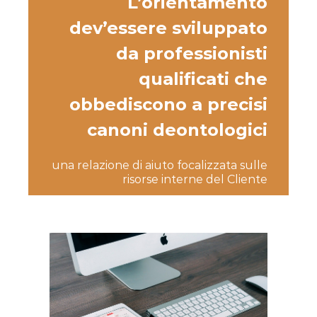
L’orientamento
dev’essere sviluppato
da professionisti
qualificati che
obbediscono a precisi
canoni deontologici
una relazione di aiuto focalizzata sulle
risorse interne del Cliente