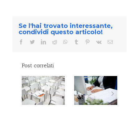
Se l'hai trovato interessante,
condividi questo articolo!
facebook
twitter
linkedin
reddit
whatsapp
tumblr
pinterest
vk
Email
Post correlati
TEST
SELFASSESSMENT:
METRICI:
COME
RCHÉ
VALUTARSI
 TEST
RESPONSABILMENTE.
ABILI?